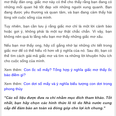
mơ thấy đàn ong, giấc mơ này có thể cho thấy rằng bạn đang có
những mối quan hệ tốt đẹp với những người xung quanh. Bạn
đang được yêu thương và quan tâm, và bạn đang cảm thấy hài
lòng với cuộc sống của mình.
Tuy nhiên, bạn cần lưu ý rằng giấc mơ chỉ là một lời cảnh báo
hoặc gợi ý, không phải là một sự thật chắc chắn. Vì vậy, bạn
không nên quá lo lắng nếu bạn mơ thấy những giấc mơ xấu.
Nếu bạn mơ thấy ong, hãy cố gắng nhớ lại những chi tiết trong
giấc mơ để có thể hiểu rõ hơn về ý nghĩa của nó. Sau đó, bạn có
thể tìm cách giải mã giấc mơ và tìm ra những lời khuyên hữu ích
cho cuộc sống của mình.
Xem thêm:
Con ốc số mấy? Tổng hợp ý nghĩa giấc mơ thấy ốc
báo điềm gì?
Xem thêm:
Con dơi số mấy và ý nghĩa biểu tượng con dơi trong
phong thủy
"Các số liệu được đưa ra chỉ nhằm mục đích tham khảo. Tốt
nhất, bạn hãy chọn các hình thức lô tô do Nhà nước cung
cấp để đảm bảo an toàn và đóng góp cho lợi ích chung."