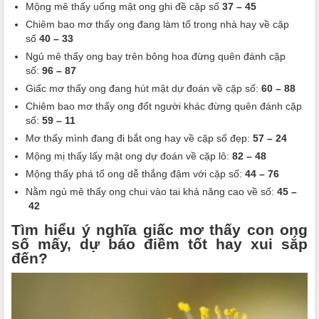
Mộng mê
thấy uống mật ong
ghi đề cặp số
37
–
45
Chiêm bao mơ
thấy ong đang làm tố trong nhà hay về cặp
số
40
–
33
Ngủ mê
thấy ong bay trên bông hoa
đừng quên đánh cặp
số:
96
–
87
Giấc mơ
thấy ong đang hút mật
dự đoán về cặp số:
60
–
88
Chiêm bao mơ
thấy ong đốt người khác
đừng quên đánh cặp
số:
59
–
11
Mơ
thấy mình đang đi bắt ong
hay về cặp số đẹp:
57
–
24
Mộng mị
thấy lấy mật ong
dự đoán về cặp lô:
82
–
48
Mộng
thấy phá tổ ong
dễ thắng đậm với cặp số:
44
–
76
Nằm ngủ mê
thấy ong chui vào tai
khả năng cao về số:
45
–
42
Tìm hiểu ý nghĩa giấc mơ thấy con ong
số mấy, dự báo điềm tốt hay xui sắp
đến?