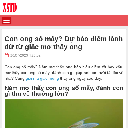
Con ong số mấy? Dự báo điềm lành
dữ từ giấc mơ thấy ong
20/07/2023 4:23:52
Con ong số mấy? Nằm mơ thấy ong báo hiệu điềm tốt hay xấu,
mơ thấy con ong số mấy, đánh con gì giúp anh em rưới tài lộc về
nhà? Cùng
giải mã giấc mộng
thấy ong ngay sau đây.
Nằm mơ thấy con ong số mấy, đánh con
gì thu về thưởng lớn?