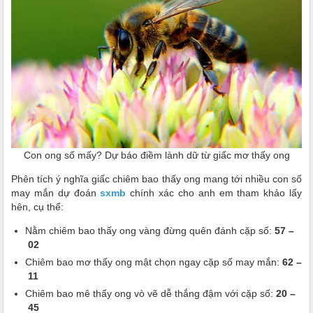
Con ong số mấy? Dự báo điềm lành dữ từ giấc mơ thấy ong
Phên tích ý nghĩa giấc chiêm bao thấy ong mang tới nhiều con số
may mắn dự đoán
sxmb
chính xác cho anh em tham khảo lấy
hên, cụ thể:
Nằm chiêm bao
thấy ong vàng
đừng quên đánh cặp số:
57
–
02
Chiêm bao mơ
thấy ong mật
chọn ngay cặp số may mắn:
62
–
11
Chiêm bao mê
thấy ong vò vẽ
dễ thắng đậm với cặp số:
20
–
45