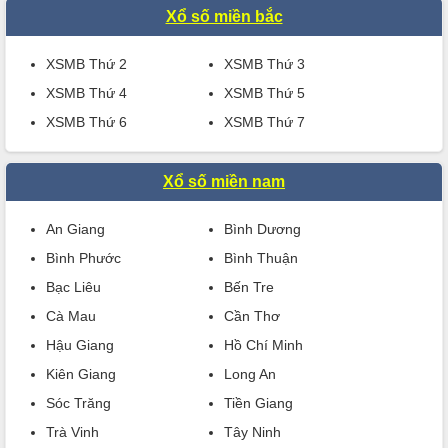
Xổ số miền bắc
XSMB Thứ 2
XSMB Thứ 3
XSMB Thứ 4
XSMB Thứ 5
XSMB Thứ 6
XSMB Thứ 7
Xổ số miền nam
An Giang
Bình Dương
Bình Phước
Bình Thuận
Bạc Liêu
Bến Tre
Cà Mau
Cần Thơ
Hậu Giang
Hồ Chí Minh
Kiên Giang
Long An
Sóc Trăng
Tiền Giang
Trà Vinh
Tây Ninh