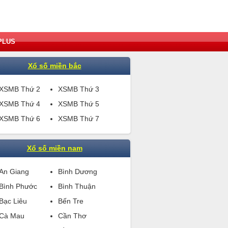
PLUS
Xổ số miền bắc
XSMB Thứ 2
XSMB Thứ 3
XSMB Thứ 4
XSMB Thứ 5
XSMB Thứ 6
XSMB Thứ 7
Xổ số miền nam
An Giang
Bình Dương
Bình Phước
Bình Thuận
Bạc Liêu
Bến Tre
Cà Mau
Cần Thơ