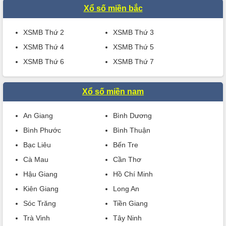
Xổ số miền bắc
XSMB Thứ 2
XSMB Thứ 3
XSMB Thứ 4
XSMB Thứ 5
XSMB Thứ 6
XSMB Thứ 7
Xổ số miền nam
An Giang
Bình Dương
Bình Phước
Bình Thuận
Bạc Liêu
Bến Tre
Cà Mau
Cần Thơ
Hậu Giang
Hồ Chí Minh
Kiên Giang
Long An
Sóc Trăng
Tiền Giang
Trà Vinh
Tây Ninh