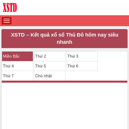
XSTD – Kết quả xổ số Thủ Đô hôm nay siêu
nhanh
Miền Bắc
Thứ 2
Thứ 3
Thứ 4
Thứ 5
Thứ 6
Thứ 7
Chủ nhật