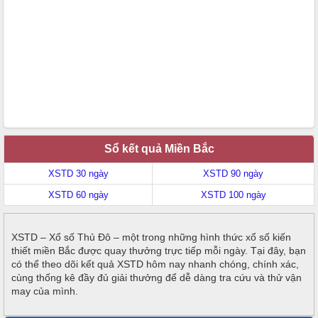
Sổ kết quả Miền Bắc
XSTD 30 ngày
XSTD 90 ngày
XSTD 60 ngày
XSTD 100 ngày
XSTD – Xổ số Thủ Đô – một trong những hình thức xổ số kiến
thiết miền Bắc được quay thưởng trực tiếp mỗi ngày. Tại đây, bạn
có thể theo dõi kết quả XSTD hôm nay nhanh chóng, chính xác,
cùng thống kê đầy đủ giải thưởng để dễ dàng tra cứu và thử vận
may của mình.