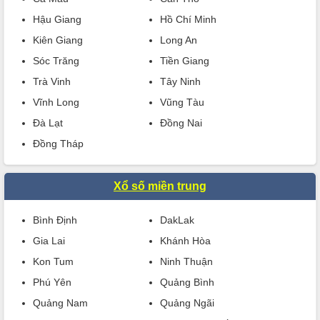
Hậu Giang
Hồ Chí Minh
Kiên Giang
Long An
Sóc Trăng
Tiền Giang
Trà Vinh
Tây Ninh
Vĩnh Long
Vũng Tàu
Đà Lạt
Đồng Nai
Đồng Tháp
Xổ số miền trung
Bình Định
DakLak
Gia Lai
Khánh Hòa
Kon Tum
Ninh Thuận
Phú Yên
Quảng Bình
Quảng Nam
Quảng Ngãi