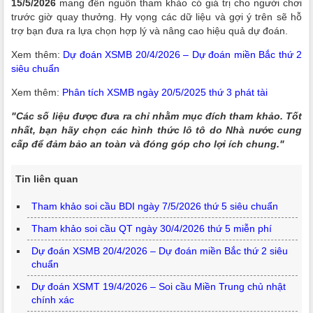
15/5/2026
mang đến nguồn tham khảo có giá trị cho người chơi
trước giờ quay thưởng. Hy vọng các dữ liệu và gợi ý trên sẽ hỗ
trợ bạn đưa ra lựa chọn hợp lý và nâng cao hiệu quả dự đoán.
Xem thêm:
Dự đoán XSMB 20/4/2026 – Dự đoán miền Bắc thứ 2
siêu chuẩn
Xem thêm:
Phân tích XSMB ngày 20/5/2025 thứ 3 phát tài
"Các số liệu được đưa ra chỉ nhằm mục đích tham khảo. Tốt
nhất, bạn hãy chọn các hình thức lô tô do Nhà nước cung
cấp để đảm bảo an toàn và đóng góp cho lợi ích chung."
Tin liên quan
Tham khảo soi cầu BDI ngày 7/5/2026 thứ 5 siêu chuẩn
Tham khảo soi cầu QT ngày 30/4/2026 thứ 5 miễn phí
Dự đoán XSMB 20/4/2026 – Dự đoán miền Bắc thứ 2 siêu
chuẩn
Dự đoán XSMT 19/4/2026 – Soi cầu Miền Trung chủ nhật
chính xác