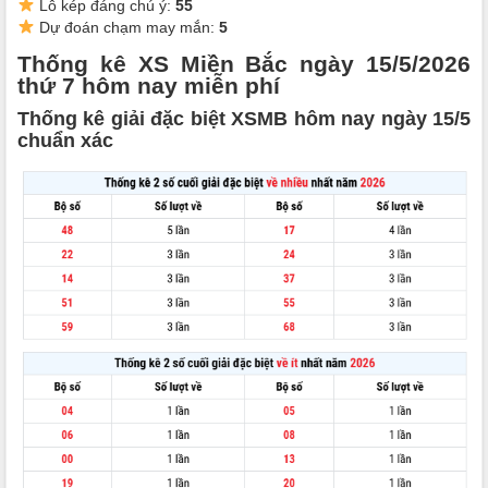
Lô kép đáng chú ý:
55
Dự đoán chạm may mắn:
5
Thống kê XS Miền Bắc ngày 15/5/2026
thứ 7 hôm nay miễn phí
Thống kê giải đặc biệt XSMB hôm nay ngày 15/5
chuẩn xác