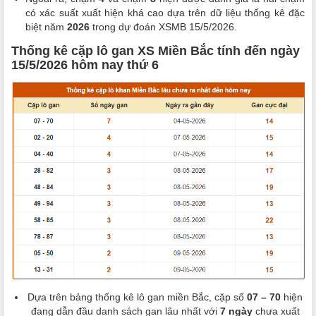
có xác suất xuất hiện khá cao dựa trên dữ liệu thống kê đặc
biệt năm
2026
trong dự đoán XSMB 15/5/2026.
Thống kê cặp lô gan XS Miền Bắc tính đến ngày
15/5/2026 hôm nay thứ 6
Dựa trên bảng thống kê lô gan miền Bắc, cặp số
07 – 70
hiện
đang dẫn đầu danh sách gan lâu nhất với
7 ngày
chưa xuất