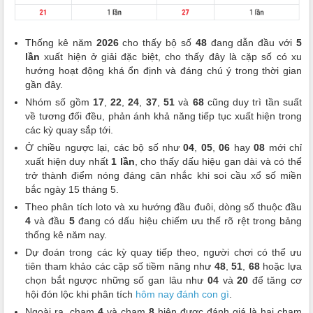
Thống kê năm
2026
cho thấy bộ số
48
đang dẫn đầu với
5
lần
xuất hiện ở giải đặc biệt, cho thấy đây là cặp số có xu
hướng hoạt động khá ổn định và đáng chú ý trong thời gian
gần đây.
Nhóm số gồm
17
,
22
,
24
,
37
,
51
và
68
cũng duy trì tần suất
về tương đối đều, phản ánh khả năng tiếp tục xuất hiện trong
các kỳ quay sắp tới.
Ở chiều ngược lại, các bộ số như
04
,
05
,
06
hay
08
mới chỉ
xuất hiện duy nhất
1 lần
, cho thấy dấu hiệu gan dài và có thể
trở thành điểm nóng đáng cân nhắc khi soi cầu xổ số miền
bắc ngày 15 tháng 5.
Theo phân tích loto và xu hướng đầu đuôi, dòng số thuộc đầu
4
và đầu
5
đang có dấu hiệu chiếm ưu thế rõ rệt trong bảng
thống kê năm nay.
Dự đoán trong các kỳ quay tiếp theo, người chơi có thể ưu
tiên tham khảo các cặp số tiềm năng như
48
,
51
,
68
hoặc lựa
chọn bắt ngược những số gan lâu như
04
và
20
để tăng cơ
hội đón lộc khi phân tích
hôm nay đánh con gì
.
Ngoài ra, chạm
4
và chạm
8
hiện được đánh giá là hai chạm