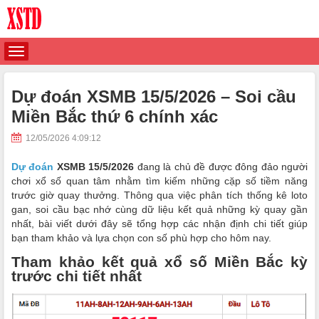
Dự đoán XSMB 15/5/2026 – Soi cầu
Miền Bắc thứ 6 chính xác
12/05/2026 4:09:12
Dự đoán
XSMB 15/5/2026
đang là chủ đề được đông đảo người
chơi xổ số quan tâm nhằm tìm kiếm những cặp số tiềm năng
trước giờ quay thưởng. Thông qua việc phân tích thống kê loto
gan, soi cầu bạc nhớ cùng dữ liệu kết quả những kỳ quay gần
nhất, bài viết dưới đây sẽ tổng hợp các nhận định chi tiết giúp
bạn tham khảo và lựa chọn con số phù hợp cho hôm nay.
Tham khảo kết quả xổ số Miền Bắc kỳ
trước chi tiết nhất