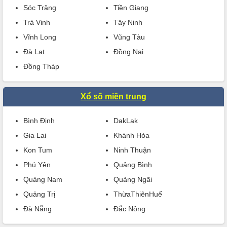
Sóc Trăng
Tiền Giang
Trà Vinh
Tây Ninh
Vĩnh Long
Vũng Tàu
Đà Lạt
Đồng Nai
Đồng Tháp
Xổ số miền trung
Bình Định
DakLak
Gia Lai
Khánh Hòa
Kon Tum
Ninh Thuận
Phú Yên
Quảng Bình
Quảng Nam
Quảng Ngãi
Quảng Trị
ThừaThiênHuế
Đà Nẵng
Đắc Nông