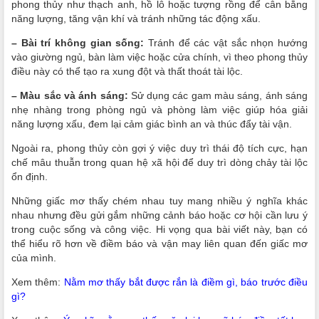
phong thủy như thạch anh, hồ lô hoặc tượng rồng để cân bằng
năng lượng, tăng vận khí và tránh những tác động xấu.
– Bài trí không gian sống:
Tránh để các vật sắc nhọn hướng
vào giường ngủ, bàn làm việc hoặc cửa chính, vì theo phong thủy
điều này có thể tạo ra xung đột và thất thoát tài lộc.
– Màu sắc và ánh sáng:
Sử dụng các gam màu sáng, ánh sáng
nhẹ nhàng trong phòng ngủ và phòng làm việc giúp hóa giải
năng lượng xấu, đem lại cảm giác bình an và thúc đẩy tài vận.
Ngoài ra, phong thủy còn gợi ý việc duy trì thái độ tích cực, hạn
chế mâu thuẫn trong quan hệ xã hội để duy trì dòng chảy tài lộc
ổn định.
Những giấc mơ thấy chém nhau tuy mang nhiều ý nghĩa khác
nhau nhưng đều gửi gắm những cảnh báo hoặc cơ hội cần lưu ý
trong cuộc sống và công việc. Hi vọng qua bài viết này, bạn có
thể hiểu rõ hơn về điềm báo và vận may liên quan đến giấc mơ
của mình.
Xem thêm:
Nằm mơ thấy bắt được rắn là điềm gì, báo trước điều
gì?