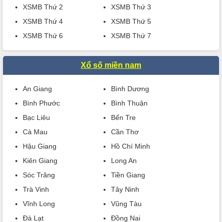
XSMB Thứ 2
XSMB Thứ 3
XSMB Thứ 4
XSMB Thứ 5
XSMB Thứ 6
XSMB Thứ 7
Xổ số miền nam
An Giang
Bình Dương
Bình Phước
Bình Thuận
Bạc Liêu
Bến Tre
Cà Mau
Cần Thơ
Hậu Giang
Hồ Chí Minh
Kiên Giang
Long An
Sóc Trăng
Tiền Giang
Trà Vinh
Tây Ninh
Vĩnh Long
Vũng Tàu
Đà Lạt
Đồng Nai