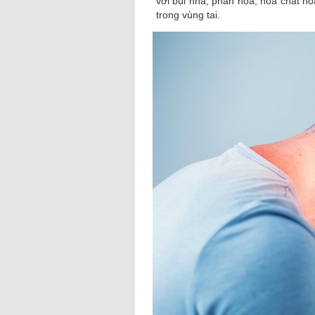
với bụi nhà, phấn hoa, hoá chất h
trong vùng tai.