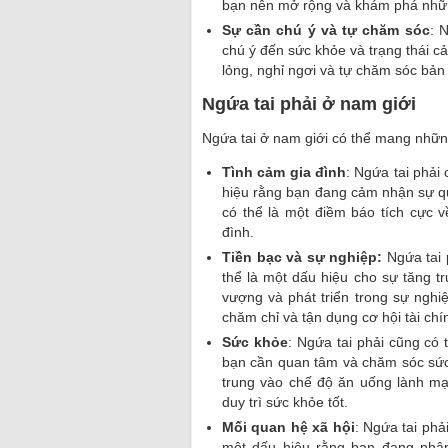
bạn nên mở rộng và khám phá nhữ
Sự cần chú ý và tự chăm sóc
: 
chú ý đến sức khỏe và trạng thái c
lỏng, nghỉ ngơi và tự chăm sóc bản 
Ngứa tai phải ở nam giới
Ngứa tai ở nam giới có thể mang nhữn
Tình cảm gia đình
: Ngứa tai phải
hiệu rằng bạn đang cảm nhận sự qu
có thể là một điềm báo tích cực 
đình.
Tiền bạc và sự nghiệp:
Ngứa tai 
thể là một dấu hiệu cho sự tăng tr
vượng và phát triển trong sự nghiệ
chăm chỉ và tận dụng cơ hội tài chí
Sức khỏe
: Ngứa tai phải cũng có 
bạn cần quan tâm và chăm sóc sức 
trung vào chế độ ăn uống lành mạ
duy trì sức khỏe tốt.
Mối quan hệ xã hội
: Ngứa tai phả
một dấu hiệu rằng bạn đang nhậ