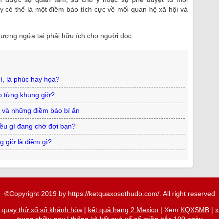
y có thể là một điềm báo tích cực về mối quan hệ xã hội và
 tượng ngứa tai phải hữu ích cho người đọc.
gì, là phúc hay họa?
o từng khung giờ?
h và những điềm báo bí ẩn
điều gì đang chờ đợi bạn?
g giờ là điềm gì?
©Copyright 2019 by https://ketquaxosothudo.com/. All right reserved
|
quay thử xổ số khánh hòa
|
kết quả hạng 2 Mexico
| Xem
KQXSMB
|
x