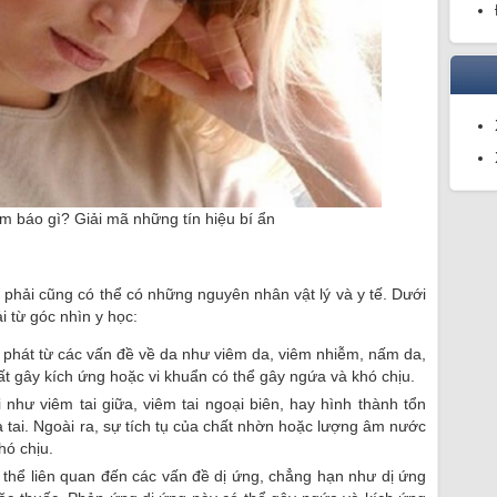
ềm báo gì? Giải mã những tín hiệu bí ẩn
 phải cũng có thể có những nguyên nhân vật lý và y tế. Dưới
ải từ góc nhìn y học:
 phát từ các vấn đề về da như viêm da, viêm nhiễm, nấm da,
hất gây kích ứng hoặc vi khuẩn có thể gây ngứa và khó chịu.
như viêm tai giữa, viêm tai ngoại biên, hay hình thành tổn
 tai. Ngoài ra, sự tích tụ của chất nhờn hoặc lượng âm nước
hó chịu.
ó thể liên quan đến các vấn đề dị ứng, chẳng hạn như dị ứng