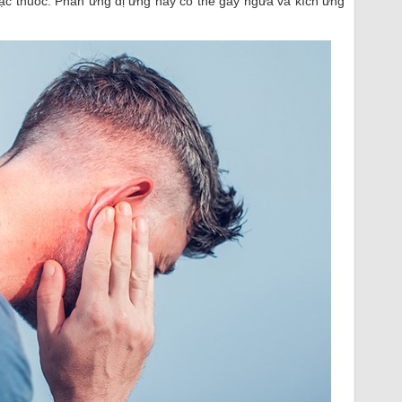
oặc thuốc. Phản ứng dị ứng này có thể gây ngứa và kích ứng