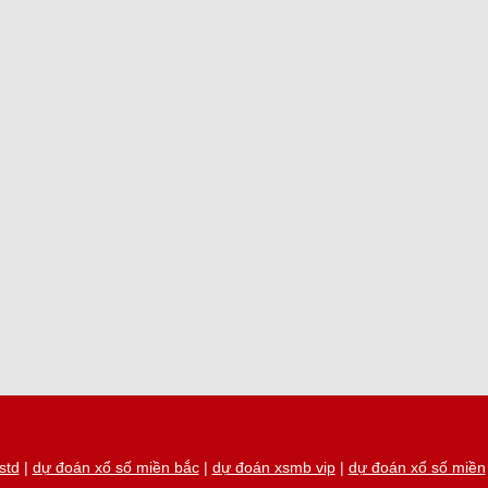
std
|
dự đoán xổ số miền bắc
|
dự đoán xsmb vip
|
dự đoán xổ số miền