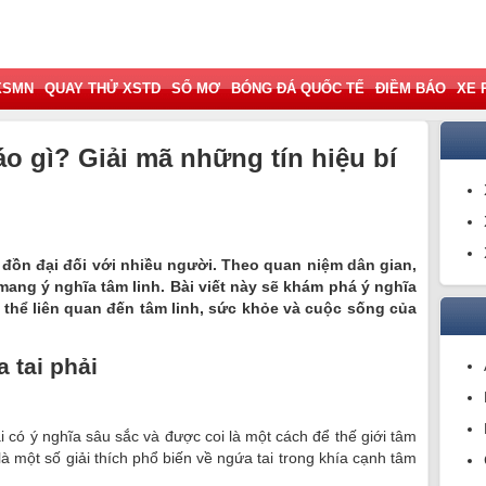
XSMN
QUAY THỬ XSTD
SỔ MƠ
BÓNG ĐÁ QUỐC TẾ
ĐIỀM BÁO
XE 
áo gì? Giải mã những tín hiệu bí
à đồn đại đối với nhiều người. Theo quan niệm dân gian,
mang ý nghĩa tâm linh. Bài viết này sẽ khám phá ý nghĩa
 thể liên quan đến tâm linh, sức khỏe và cuộc sống của
 tai phải
i có ý nghĩa sâu sắc và được coi là một cách để thế giới tâm
là một số giải thích phổ biến về ngứa tai trong khía cạnh tâm