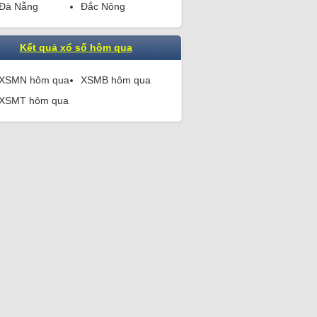
Đà Nẵng
Đắc Nông
Kết quả xổ số hôm qua
XSMN hôm qua
XSMB hôm qua
XSMT hôm qua