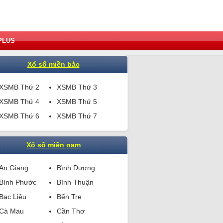
PLUS
Xổ số miền bắc
XSMB Thứ 2
XSMB Thứ 3
XSMB Thứ 4
XSMB Thứ 5
XSMB Thứ 6
XSMB Thứ 7
Xổ số miền nam
An Giang
Bình Dương
Bình Phước
Bình Thuận
Bạc Liêu
Bến Tre
Cà Mau
Cần Thơ