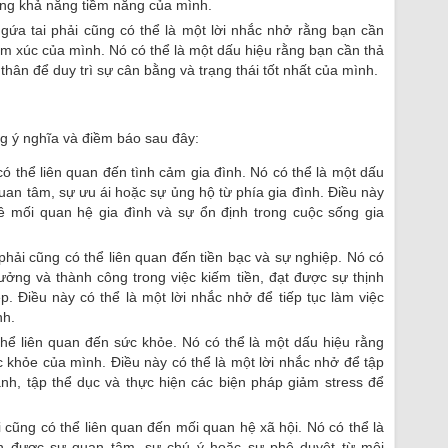
ng khả năng tiềm năng của mình.
Ngứa tai phải cũng có thể là một lời nhắc nhở rằng bạn cần
ảm xúc của mình. Nó có thể là một dấu hiệu rằng bạn cần thả
thân để duy trì sự cân bằng và trạng thái tốt nhất của mình.
g ý nghĩa và điềm báo sau đây:
 có thể liên quan đến tình cảm gia đình. Nó có thể là một dấu
an tâm, sự ưu ái hoặc sự ủng hộ từ phía gia đình. Điều này
về mối quan hệ gia đình và sự ổn định trong cuộc sống gia
phải cũng có thể liên quan đến tiền bạc và sự nghiệp. Nó có
ưởng và thành công trong việc kiếm tiền, đạt được sự thịnh
p. Điều này có thể là một lời nhắc nhở để tiếp tục làm việc
nh.
thể liên quan đến sức khỏe. Nó có thể là một dấu hiệu rằng
khỏe của mình. Điều này có thể là một lời nhắc nhở để tập
nh, tập thể dục và thực hiện các biện pháp giảm stress để
i cũng có thể liên quan đến mối quan hệ xã hội. Nó có thể là
n được sự quan tâm, sự chú ý hoặc sự phê duyệt từ môi