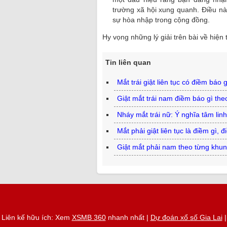
trường xã hội xung quanh. Điều nà
sự hòa nhập trong cộng đồng.
Hy vọng những lý giải trên bài về hiện
Tin liên quan
Mắt trái giật liên tục có điềm báo 
Giật mắt trái nam điềm báo gì the
Nháy mắt trái nữ: Ý nghĩa tâm lin
Mắt phải giật liên tục là điềm gì, 
Giật mắt phải nam theo từng khun
Liên kế hữu ích: Xem
XSMB 360
nhanh nhất |
Dự đoán xổ số Gia Lai