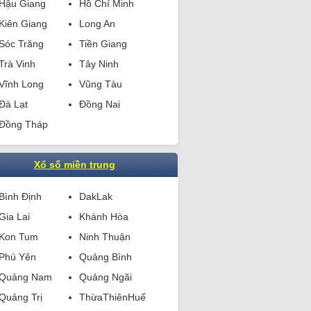
Hậu Giang
Hồ Chí Minh
Kiên Giang
Long An
Sóc Trăng
Tiền Giang
Trà Vinh
Tây Ninh
Vĩnh Long
Vũng Tàu
Đà Lạt
Đồng Nai
Đồng Tháp
Xổ số miền trung
Bình Định
DakLak
Gia Lai
Khánh Hòa
Kon Tum
Ninh Thuận
Phú Yên
Quảng Bình
Quảng Nam
Quảng Ngãi
Quảng Trị
ThừaThiênHuế