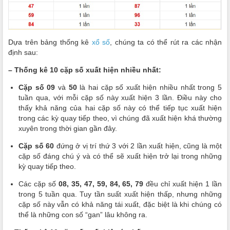
Dựa trên bảng thống kê
xổ số
, chúng ta có thể rút ra các nhận
định sau:
– Thống kê 10 cặp số xuất hiện nhiều nhất:
Cặp số 09
và
50
là hai cặp số xuất hiện nhiều nhất trong 5
tuần qua, với mỗi cặp số này xuất hiện 3 lần. Điều này cho
thấy khả năng của hai cặp số này có thể tiếp tục xuất hiện
trong các kỳ quay tiếp theo, vì chúng đã xuất hiện khá thường
xuyên trong thời gian gần đây.
Cặp số 60
đứng ở vị trí thứ 3 với 2 lần xuất hiện, cũng là một
cặp số đáng chú ý và có thể sẽ xuất hiện trở lại trong những
kỳ quay tiếp theo.
Các cặp số
08, 35, 47, 59, 84, 65, 79
đều chỉ xuất hiện 1 lần
trong 5 tuần qua. Tuy tần suất xuất hiện thấp, nhưng những
cặp số này vẫn có khả năng tái xuất, đặc biệt là khi chúng có
thể là những con số “gan” lâu không ra.