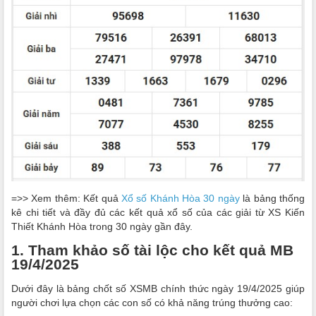
=>> Xem thêm: Kết quả
Xổ số Khánh Hòa 30 ngày
là bảng thống
kê chi tiết và đầy đủ các kết quả xổ số của các giải từ XS Kiến
Thiết Khánh Hòa trong 30 ngày gần đây.
1. Tham khảo số tài lộc cho kết quả MB
19/4/2025
Dưới đây là bảng chốt số XSMB chính thức ngày 19/4/2025 giúp
người chơi lựa chọn các con số có khả năng trúng thưởng cao: