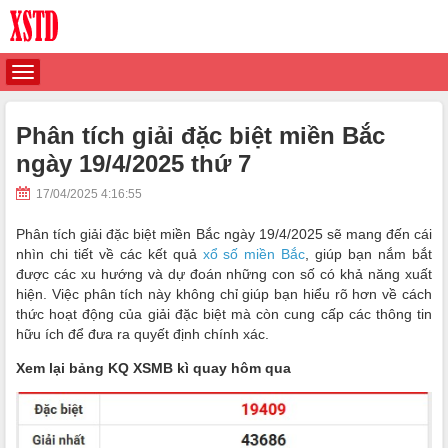
Phân tích giải đặc biệt miền Bắc
ngày 19/4/2025 thứ 7
17/04/2025 4:16:55
Phân tích giải đặc biệt miền Bắc ngày 19/4/2025 sẽ mang đến cái
nhìn chi tiết về các kết quả
xổ số miền Bắc
, giúp bạn nắm bắt
được các xu hướng và dự đoán những con số có khả năng xuất
hiện. Việc phân tích này không chỉ giúp bạn hiểu rõ hơn về cách
thức hoạt động của giải đặc biệt mà còn cung cấp các thông tin
hữu ích để đưa ra quyết định chính xác.
Xem lại bảng KQ XSMB kì quay hôm qua