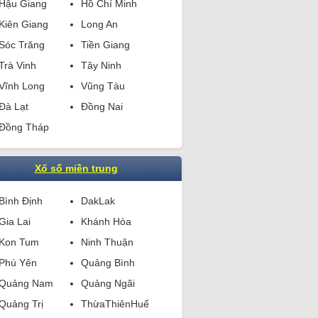
Hậu Giang
Hồ Chí Minh
Kiên Giang
Long An
Sóc Trăng
Tiền Giang
Trà Vinh
Tây Ninh
Vĩnh Long
Vũng Tàu
Đà Lạt
Đồng Nai
Đồng Tháp
Xổ số miền trung
Bình Định
DakLak
Gia Lai
Khánh Hòa
Kon Tum
Ninh Thuận
Phú Yên
Quảng Bình
Quảng Nam
Quảng Ngãi
Quảng Trị
ThừaThiênHuế