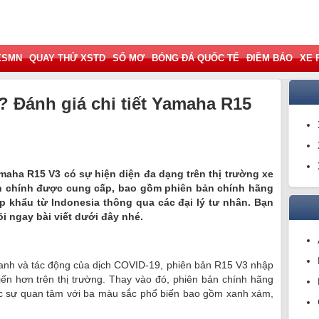
XSMN
QUAY THỬ XSTD
SỔ MƠ
BÓNG ĐÁ QUỐC TẾ
ĐIỀM BÁO
XE 
? Đánh giá chi tiết Yamaha R15
maha R15 V3 có sự hiện diện đa dạng trên thị trường xe
ản chính được cung cấp, bao gồm phiên bản chính hãng
 khẩu từ Indonesia thông qua các đại lý tư nhân. Bạn
i ngay bài viết dưới đây nhé.
tranh và tác động của dịch COVID-19, phiên bản R15 V3 nhập
iến hơn trên thị trường. Thay vào đó, phiên bản chính hãng
c sự quan tâm với ba màu sắc phổ biến bao gồm xanh xám,