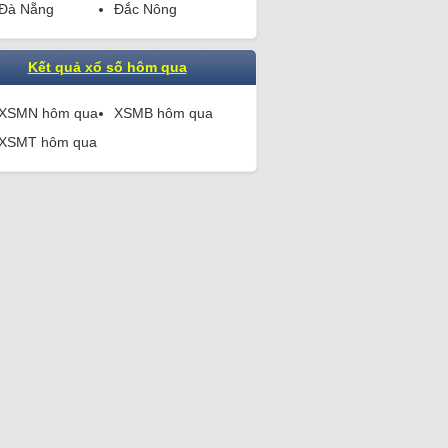
Đà Nẵng
Đắc Nông
Kết quả xổ số hôm qua
XSMN hôm qua
XSMB hôm qua
XSMT hôm qua