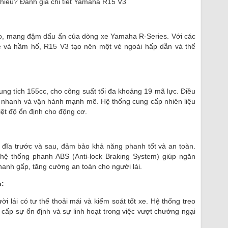
hiêu? Đánh giá chi tiết Yamaha R15 V3
hao, mang đậm dấu ấn của dòng xe Yamaha R-Series. Với các
 và hầm hố, R15 V3 tạo nên một vẻ ngoài hấp dẫn và thể
ung tích 155cc, cho công suất tối đa khoảng 19 mã lực. Điều
c nhanh và vận hành mạnh mẽ. Hệ thống cung cấp nhiên liệu
iệt độ ổn định cho động cơ.
 đĩa trước và sau, đảm bảo khả năng phanh tốt và an toàn.
hệ thống phanh ABS (Anti-lock Braking System) giúp ngăn
anh gấp, tăng cường an toàn cho người lái.
h:
ời lái có tư thế thoải mái và kiểm soát tốt xe. Hệ thống treo
cấp sự ổn định và sự linh hoạt trong việc vượt chướng ngại