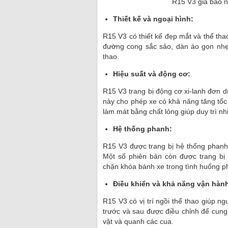
R15 V3 giá bao n
Thiết kế và ngoại hình:
R15 V3 có thiết kế đẹp mắt và thể t
đường cong sắc sảo, dàn áo gọn nhẹ
thao.
Hiệu suất và động cơ:
R15 V3 trang bị động cơ xi-lanh đơn d
này cho phép xe có khả năng tăng tố
làm mát bằng chất lỏng giúp duy trì nh
Hệ thống phanh:
R15 V3 được trang bị hệ thống phanh
Một số phiên bản còn được trang bị 
chặn khóa bánh xe trong tình huống ph
Điều khiển và khả năng vận hàn
R15 V3 có vị trí ngồi thể thao giúp ngư
trước và sau được điều chỉnh để cung 
vật và quanh các cua.