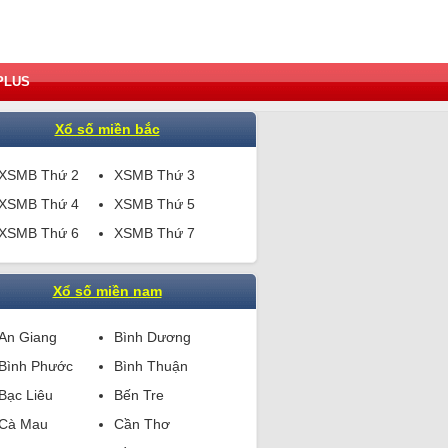
PLUS
Xổ số miền bắc
XSMB Thứ 2
XSMB Thứ 3
XSMB Thứ 4
XSMB Thứ 5
XSMB Thứ 6
XSMB Thứ 7
Xổ số miền nam
An Giang
Bình Dương
Bình Phước
Bình Thuận
Bạc Liêu
Bến Tre
Cà Mau
Cần Thơ