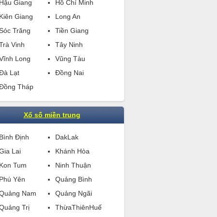
Hậu Giang
Hồ Chí Minh
Kiên Giang
Long An
Sóc Trăng
Tiền Giang
Trà Vinh
Tây Ninh
Vĩnh Long
Vũng Tàu
Đà Lạt
Đồng Nai
Đồng Tháp
Xổ số miền trung
Bình Định
DakLak
Gia Lai
Khánh Hòa
Kon Tum
Ninh Thuận
Phú Yên
Quảng Bình
Quảng Nam
Quảng Ngãi
Quảng Trị
ThừaThiênHuế