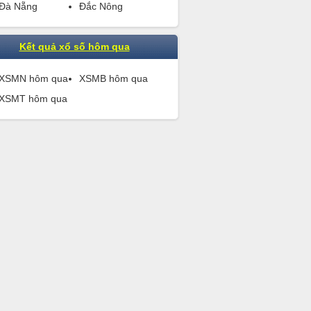
Đà Nẵng
Đắc Nông
Kết quả xổ số hôm qua
XSMN hôm qua
XSMB hôm qua
XSMT hôm qua