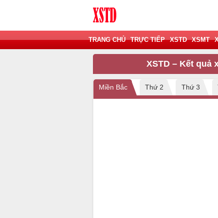
TRANG CHỦ
TRỰC TIẾP
XSTD
XSMT
XSTD – Kết quả 
Miền Bắc
Thứ 2
Thứ 3