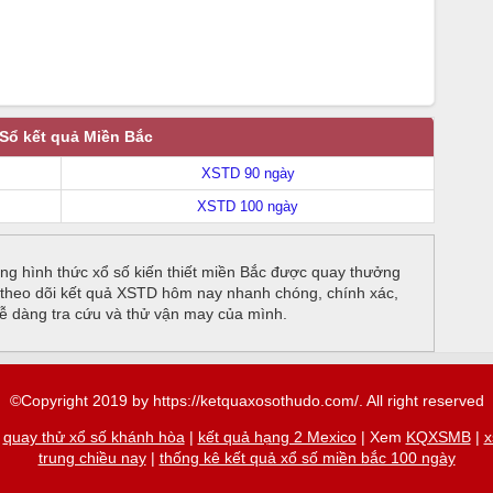
Sổ kết quả Miền Bắc
XSTD 90 ngày
XSTD 100 ngày
g hình thức xổ số kiến thiết miền Bắc được quay thưởng
hể theo dõi kết quả XSTD hôm nay nhanh chóng, chính xác,
dễ dàng tra cứu và thử vận may của mình.
©Copyright 2019 by https://ketquaxosothudo.com/. All right reserved
|
quay thử xổ số khánh hòa
|
kết quả hạng 2 Mexico
| Xem
KQXSMB
|
x
trung chiều nay
|
thống kê kết quả xổ số miền bắc 100 ngày