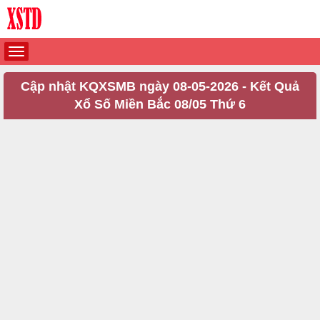
Cập nhật KQXSMB ngày 08-05-2026 - Kết Quả
Xổ Số Miền Bắc 08/05 Thứ 6