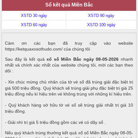
Sổ kết quả Miền Bắc
XSTD 30 ngày
XSTD 90 ngày
XSTD 60 ngày
XSTD 100 ngày
Cảm ơn các bạn đã truy cập vào website
https://ketquaxosothudo.com/
của chúng tôi
Sau đây là kết quả
xổ số Miền Bắc ngày 08-05-2026
nhanh
nhất và chính xác nhất của website chúng tôi, mời các bạn theo
dõi :
- Xin chúc mừng chủ nhân của tờ vé số
đã trúng giải đặc biệt trị
giá 500 triệu đồng. Quý khách sẽ trúng giải phụ đặc biệt trị giá 25
triệu đồng nếu kí hiệu trên vé không trùng với những kí hiệu trên.
- Quý khách hàng sở hữu tờ vé số
sẽ trúng giải nhất trị giá 10
triệu đồng.
- Giải nhì trị giá 5 triệu đồng gồm các vé có dãy số
.
Nếu quý khách trúng thưởng kết quả xổ số Miền Bắc ngày 08-05-