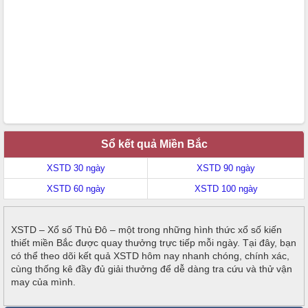
Sổ kết quả Miền Bắc
XSTD 30 ngày
XSTD 90 ngày
XSTD 60 ngày
XSTD 100 ngày
XSTD – Xổ số Thủ Đô – một trong những hình thức xổ số kiến
thiết miền Bắc được quay thưởng trực tiếp mỗi ngày. Tại đây, bạn
có thể theo dõi kết quả XSTD hôm nay nhanh chóng, chính xác,
cùng thống kê đầy đủ giải thưởng để dễ dàng tra cứu và thử vận
may của mình.