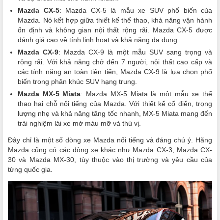
Mazda CX-5
: Mazda CX-5 là mẫu xe SUV phổ biến của
Mazda. Nó kết hợp giữa thiết kế thể thao, khả năng vận hành
ổn định và không gian nội thất rộng rãi. Mazda CX-5 được
đánh giá cao về tính linh hoạt và khả năng đa dụng.
Mazda CX-9
: Mazda CX-9 là một mẫu SUV sang trọng và
rộng rãi. Với khả năng chở đến 7 người, nội thất cao cấp và
các tính năng an toàn tiên tiến, Mazda CX-9 là lựa chọn phổ
biến trong phân khúc SUV hạng trung.
Mazda MX-5 Miata
: Mazda MX-5 Miata là một mẫu xe thể
thao hai chỗ nổi tiếng của Mazda. Với thiết kế cổ điển, trọng
lượng nhẹ và khả năng tăng tốc nhanh, MX-5 Miata mang đến
trải nghiệm lái xe mở màu mỡ và thú vị.
Đây chỉ là một số dòng xe Mazda nổi tiếng và đáng chú ý. Hãng
Mazda cũng có các dòng xe khác như Mazda CX-3, Mazda CX-
30 và Mazda MX-30, tùy thuộc vào thị trường và yêu cầu của
từng quốc gia.