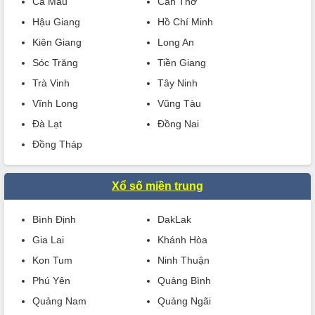
Cà Mau
Cần Thơ
Hậu Giang
Hồ Chí Minh
Kiên Giang
Long An
Sóc Trăng
Tiền Giang
Trà Vinh
Tây Ninh
Vĩnh Long
Vũng Tàu
Đà Lạt
Đồng Nai
Đồng Tháp
Xổ số miền trung
Bình Định
DakLak
Gia Lai
Khánh Hòa
Kon Tum
Ninh Thuận
Phú Yên
Quảng Bình
Quảng Nam
Quảng Ngãi