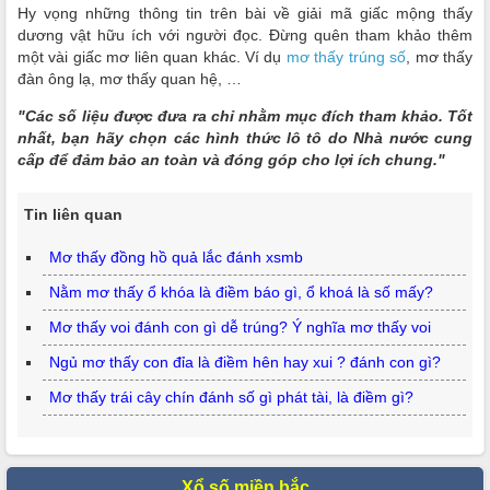
Hy vọng những thông tin trên bài về giải mã giấc mộng thấy
dương vật hữu ích với người đọc. Đừng quên tham khảo thêm
một vài giấc mơ liên quan khác. Ví dụ
mơ thấy trúng số
, mơ thấy
đàn ông lạ, mơ thấy quan hệ, …
"Các số liệu được đưa ra chỉ nhằm mục đích tham khảo. Tốt
nhất, bạn hãy chọn các hình thức lô tô do Nhà nước cung
cấp để đảm bảo an toàn và đóng góp cho lợi ích chung."
Tin liên quan
Mơ thấy đồng hồ quả lắc đánh xsmb
Nằm mơ thấy ổ khóa là điềm báo gì, ổ khoá là số mấy?
Mơ thấy voi đánh con gì dễ trúng? Ý nghĩa mơ thấy voi
Ngủ mơ thấy con đỉa là điềm hên hay xui ? đánh con gì?
Mơ thấy trái cây chín đánh số gì phát tài, là điềm gì?
Xổ số miền bắc