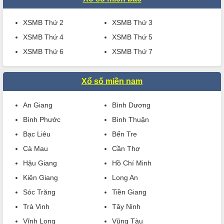
XSMB Thứ 2
XSMB Thứ 3
XSMB Thứ 4
XSMB Thứ 5
XSMB Thứ 6
XSMB Thứ 7
Xổ số miền nam
An Giang
Bình Dương
Bình Phước
Bình Thuận
Bạc Liêu
Bến Tre
Cà Mau
Cần Thơ
Hậu Giang
Hồ Chí Minh
Kiên Giang
Long An
Sóc Trăng
Tiền Giang
Trà Vinh
Tây Ninh
Vĩnh Long
Vũng Tàu