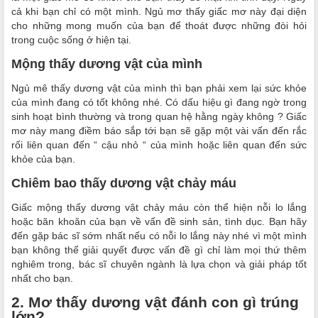
cả khi bạn chỉ có một mình.
Ngủ mơ thấy giấc mơ này đại diện
cho những mong muốn của bạn để thoát được những đòi hỏi
trong cuộc sống ở hiện tại.
Mộng thấy dương vật của mình
Ngủ mê thấy dương vật của mình thì bạn phải xem lại sức khỏe
của mình đang có tốt không nhé. Có dấu hiệu gì đang ngờ trong
sinh hoạt bình thường và trong quan hệ hằng ngày không ? Giấc
mơ này mang điềm báo sắp tới bạn sẽ gặp một vài vấn đến rắc
rối liên quan đến “ cậu nhỏ “ của mình hoặc liên quan đến sức
khỏe của bạn.
Chiêm bao thấy dương vật chảy máu
Giấc mộng thấy dương vật chảy máu còn thể hiện nỗi lo lắng
hoặc băn khoăn của bạn về vấn đề sinh sản, tình dục. Bạn hãy
đến gặp bác sĩ sớm nhất nếu có nỗi lo lắng này nhé vì một mình
bạn không thể giải quyết được vấn đề gì chỉ làm mọi thứ thêm
nghiêm trong, bác sĩ chuyên ngành là lựa chọn và giải pháp tốt
nhất cho bạn.
2. Mơ thấy dương vật đánh con gì trúng
lớn?