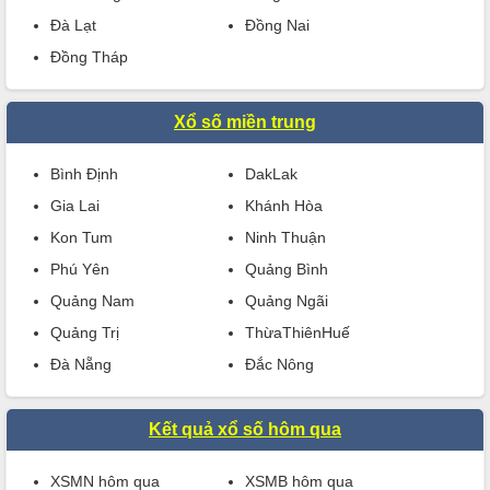
Đà Lạt
Đồng Nai
Đồng Tháp
Xổ số miền trung
Bình Định
DakLak
Gia Lai
Khánh Hòa
Kon Tum
Ninh Thuận
Phú Yên
Quảng Bình
Quảng Nam
Quảng Ngãi
Quảng Trị
ThừaThiênHuế
Đà Nẵng
Đắc Nông
Kết quả xổ số hôm qua
XSMN hôm qua
XSMB hôm qua