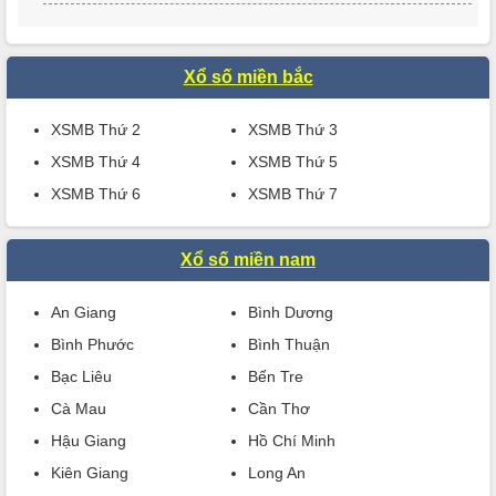
Xổ số miền bắc
XSMB Thứ 2
XSMB Thứ 3
XSMB Thứ 4
XSMB Thứ 5
XSMB Thứ 6
XSMB Thứ 7
Xổ số miền nam
An Giang
Bình Dương
Bình Phước
Bình Thuận
Bạc Liêu
Bến Tre
Cà Mau
Cần Thơ
Hậu Giang
Hồ Chí Minh
Kiên Giang
Long An