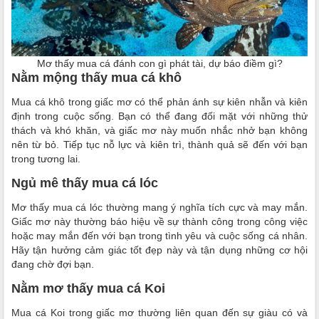
Mơ thấy mua cá đánh con gì phát tài, dự báo điềm gì?
Nằm mộng thấy mua cá khô
Mua cá khô trong giấc mơ có thể phản ánh sự kiên nhẫn và kiên
định trong cuộc sống. Bạn có thể đang đối mặt với những thử
thách và khó khăn, và giấc mơ này muốn nhắc nhở bạn không
nên từ bỏ. Tiếp tục nỗ lực và kiên trì, thành quả sẽ đến với bạn
trong tương lai.
Ngủ mê thấy mua cá lóc
Mơ thấy mua cá lóc thường mang ý nghĩa tích cực và may mắn.
Giấc mơ này thường báo hiệu về sự thành công trong công việc
hoặc may mắn đến với bạn trong tình yêu và cuộc sống cá nhân.
Hãy tận hưởng cảm giác tốt đẹp này và tận dụng những cơ hội
đang chờ đợi bạn.
Nằm mơ thấy mua cá Koi
Mua cá Koi trong giấc mơ thường liên quan đến sự giàu có và