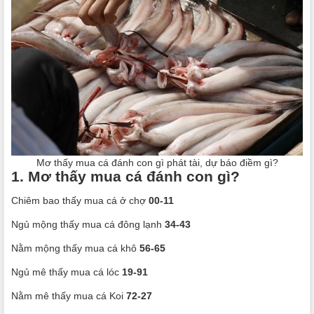
Mơ thấy mua cá đánh con gì phát tài, dự báo điềm gì?
1. Mơ thấy mua cá đánh con gì?
Chiêm bao thấy mua cá ở chợ
00-11
Ngủ mộng thấy mua cá đông lạnh
34-43
Nằm mộng thấy mua cá khô
56-65
Ngủ mê thấy mua cá lóc
19-91
Nằm mê thấy mua cá Koi
72-27