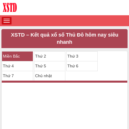
XSTD – Kết quả xổ số Thủ Đô hôm nay siêu
nhanh
Miền Bắc
Thứ 2
Thứ 3
Thứ 4
Thứ 5
Thứ 6
Thứ 7
Chủ nhật