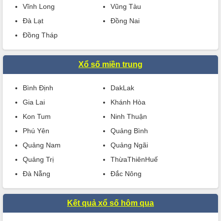
Vĩnh Long
Vũng Tàu
Đà Lạt
Đồng Nai
Đồng Tháp
Xổ số miền trung
Bình Định
DakLak
Gia Lai
Khánh Hòa
Kon Tum
Ninh Thuận
Phú Yên
Quảng Bình
Quảng Nam
Quảng Ngãi
Quảng Trị
ThừaThiênHuế
Đà Nẵng
Đắc Nông
Kết quả xổ số hôm qua