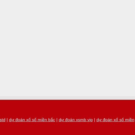
std
|
dự đoán xổ số miền bắc
|
dự đoán xsmb vip
|
dự đoán xổ số miền