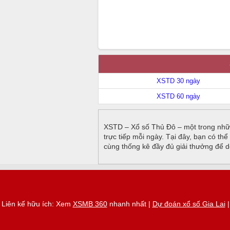
XSTD 30 ngày
XSTD 60 ngày
XSTD – Xổ số Thủ Đô – một trong nhữn
trực tiếp mỗi ngày. Tại đây, bạn có t
cùng thống kê đầy đủ giải thưởng để 
Liên kế hữu ích: Xem
XSMB 360
nhanh nhất |
Dự đoán xổ số Gia Lai