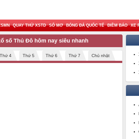
XSMN
QUAY THỬ XSTD
SỔ MƠ
BÓNG ĐÁ QUỐC TẾ
ĐIỀM BÁO
XE 
xổ số Thủ Đô hôm nay siêu nhanh
Thứ 4
Thứ 5
Thứ 6
Thứ 7
Chủ nhật