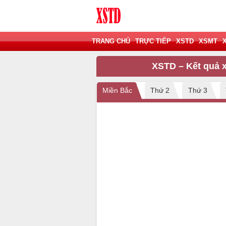
TRANG CHỦ
TRỰC TIẾP
XSTD
XSMT
XSTD – Kết quả 
Miền Bắc
Thứ 2
Thứ 3