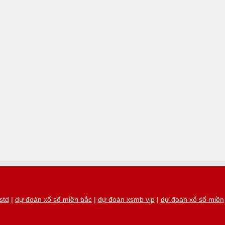
std
|
dự đoán xổ số miền bắc
|
dự đoán xsmb vip
|
dự đoán xổ số miền