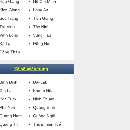
Hậu Giang
Hồ Chí Minh
Kiên Giang
Long An
Sóc Trăng
Tiền Giang
Trà Vinh
Tây Ninh
Vĩnh Long
Vũng Tàu
Đà Lạt
Đồng Nai
Đồng Tháp
Xổ số miền trung
Bình Định
DakLak
Gia Lai
Khánh Hòa
Kon Tum
Ninh Thuận
Phú Yên
Quảng Bình
Quảng Nam
Quảng Ngãi
Quảng Trị
ThừaThiênHuế