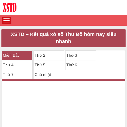
XSTD – Kết quả xổ số Thủ Đô hôm nay siêu
nhanh
Miền Bắc
Thứ 2
Thứ 3
Thứ 4
Thứ 5
Thứ 6
Thứ 7
Chủ nhật