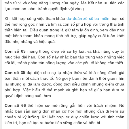
trên tử vi và dòng năng lượng của ngày, Ma Kết nên ưu tiên các
lựa chọn an toàn, tránh quyết định vội vàng.
Khi kết hợp cùng việc tham khảo
dự đoán xổ số ba miền
, bạn có
thể mở rộng góc nhìn và tìm ra con số phù hợp với trạng thái tinh
thần hiện tại. Điều quan trọng là giữ tâm lý ổn định, xem đây như
một kênh tham khảo mang tính hỗ trợ, giúp ngày cuối tuần khởi
đầu nhẹ nhàng và hiệu quả.
Con số 03
mang thông điệp về sự kỷ luật và khả năng duy trì
mục tiêu dài hạn. Con số này nhắc bạn tập trung vào những việc
cốt lõi, tránh phân tán năng lượng vào các yếu tố không cần thiết.
Con số 35
đại diện cho sự tự nhận thức và khả năng đánh giá
bản thân một cách thực tế. Nó gợi ý bạn nên dành thời gian nhìn
lại những gì đã làm được, đồng thời điều chỉnh những điểm chưa
phù hợp. Việc hiểu rõ thế mạnh và giới hạn sẽ giúp bạn đưa ra
quyết định sáng suốt hơn.
Con số 66
thể hiện sự mở rộng gắn liền với trách nhiệm. Nó
nhắc bạn sẵn sàng đón nhận cơ hội mới nhưng cần đi kèm sự
chuẩn bị kỹ lưỡng. Khi kết hợp tư duy chiến lược với tinh thần
kiên trì, bạn sẽ tạo ra bước tiến vững chắc và bền bỉ.