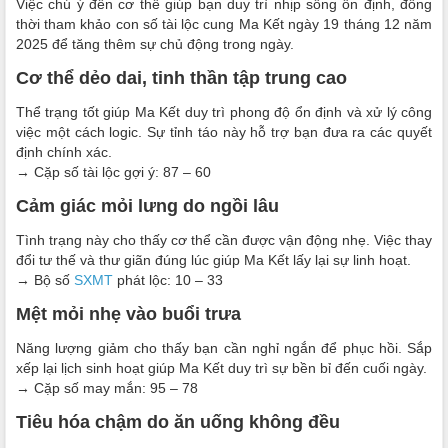
Việc chú ý đến cơ thể giúp bạn duy trì nhịp sống ổn định, đồng
thời tham khảo con số tài lộc cung Ma Kết ngày 19 tháng 12 năm
2025 để tăng thêm sự chủ động trong ngày.
Cơ thể dẻo dai, tinh thần tập trung cao
Thể trạng tốt giúp Ma Kết duy trì phong độ ổn định và xử lý công
việc một cách logic. Sự tỉnh táo này hỗ trợ bạn đưa ra các quyết
định chính xác.
→ Cặp số tài lộc gợi ý: 87 – 60
Cảm giác mỏi lưng do ngồi lâu
Tình trạng này cho thấy cơ thể cần được vận động nhẹ. Việc thay
đổi tư thế và thư giãn đúng lúc giúp Ma Kết lấy lại sự linh hoạt.
→ Bộ số
SXMT
phát lộc: 10 – 33
Mệt mỏi nhẹ vào buổi trưa
Năng lượng giảm cho thấy bạn cần nghỉ ngắn để phục hồi. Sắp
xếp lại lịch sinh hoạt giúp Ma Kết duy trì sự bền bỉ đến cuối ngày.
→ Cặp số may mắn: 95 – 78
Tiêu hóa chậm do ăn uống không đều