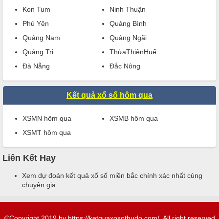
Kon Tum
Ninh Thuận
Phú Yên
Quảng Bình
Quảng Nam
Quảng Ngãi
Quảng Trị
ThừaThiênHuế
Đà Nẵng
Đắc Nông
Kết quả xổ số hôm qua
XSMN hôm qua
XSMB hôm qua
XSMT hôm qua
Liên Kết Hay
Xem
dự đoán kết quả xổ số miền bắc chính xác nhất
cùng
chuyên gia
©Copyright 2019 by https://ketquaxosothudo.com/. All right reserved