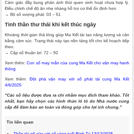
Cảm giác đầy bụng phản ánh thói quen sinh hoạt chưa hợp lý.
Điều chỉnh chế độ ăn nhẹ nhàng hỗ trợ cơ thể ổn định hơn.
→ Bộ số vượng phát: 03 – 51
Tinh thần thư thái khi kết thúc ngày
Khoảng thời gian thả lỏng giúp Ma Kết tái tạo năng lượng và cân
bằng cảm xúc. Trạng thái này tạo nền tảng tốt cho kế hoạch tiếp
theo.
→ Cặp số thuận lợi: 72 – 92
Xem thêm:
Con số may mắn của cung Ma Kết cho vận may hanh
thông
Xem thêm:
Đột phá vận may với số phát tài cung Ma Kết
4/6/2025
"Các số liệu được đưa ra chỉ nhằm mục đích tham khảo. Tốt
nhất, bạn hãy chọn các hình thức lô tô do Nhà nước cung
cấp để đảm bảo an toàn và đóng góp cho lợi ích chung."
Tin liên quan
Thần tài gõ cửa với số vàng tuổi Bính Tý 13/12/2025