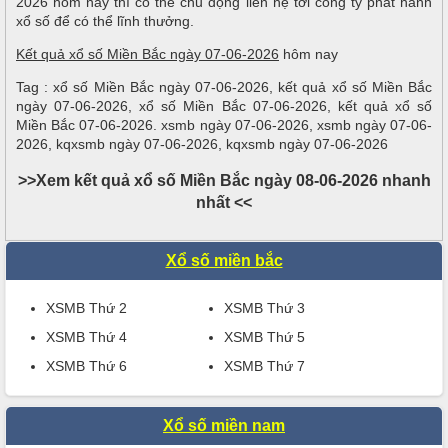
2026 hôm nay thì có thể chủ động liên hệ tới công ty phát hành
xổ số để có thể lĩnh thưởng.
Kết quả xổ số Miền Bắc ngày 07-06-2026
hôm nay
Tag : xổ số Miền Bắc ngày 07-06-2026, kết quả xổ số Miền Bắc
ngày 07-06-2026, xổ số Miền Bắc 07-06-2026, kết quả xổ số
Miền Bắc 07-06-2026. xsmb ngày 07-06-2026, xsmb ngày 07-06-
2026, kqxsmb ngày 07-06-2026, kqxsmb ngày 07-06-2026
>>Xem kết quả xổ số Miền Bắc ngày 08-06-2026 nhanh
nhất <<
Xổ số miền bắc
XSMB Thứ 2
XSMB Thứ 3
XSMB Thứ 4
XSMB Thứ 5
XSMB Thứ 6
XSMB Thứ 7
Xổ số miền nam