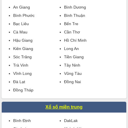
An Giang
Bình Dương
Bình Phước
Bình Thuận
Bạc Liêu
Bến Tre
Cà Mau
Cần Thơ
Hậu Giang
Hồ Chí Minh
Kiên Giang
Long An
Sóc Trăng
Tiền Giang
Trà Vinh
Tây Ninh
Vĩnh Long
Vũng Tàu
Đà Lạt
Đồng Nai
Đồng Tháp
Xổ số miền trung
Bình Định
DakLak