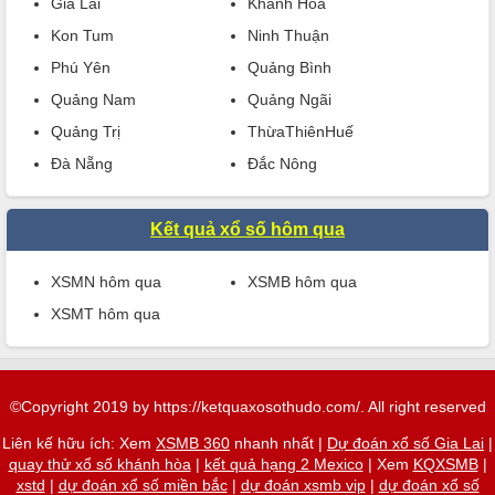
Gia Lai
Khánh Hòa
Kon Tum
Ninh Thuận
Phú Yên
Quảng Bình
Quảng Nam
Quảng Ngãi
Quảng Trị
ThừaThiênHuế
Đà Nẵng
Đắc Nông
Kết quả xổ số hôm qua
XSMN hôm qua
XSMB hôm qua
XSMT hôm qua
©Copyright 2019 by https://ketquaxosothudo.com/. All right reserved
Liên kế hữu ích: Xem
XSMB 360
nhanh nhất |
Dự đoán xổ số Gia Lai
|
quay thử xổ số khánh hòa
|
kết quả hạng 2 Mexico
| Xem
KQXSMB
|
xstd
|
dự đoán xổ số miền bắc
|
dự đoán xsmb vip
|
dự đoán xổ số