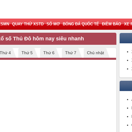
XSMN
QUAY THỬ XSTD
SỔ MƠ
BÓNG ĐÁ QUỐC TẾ
ĐIỀM BÁO
XE 
xổ số Thủ Đô hôm nay siêu nhanh
Thứ 4
Thứ 5
Thứ 6
Thứ 7
Chủ nhật