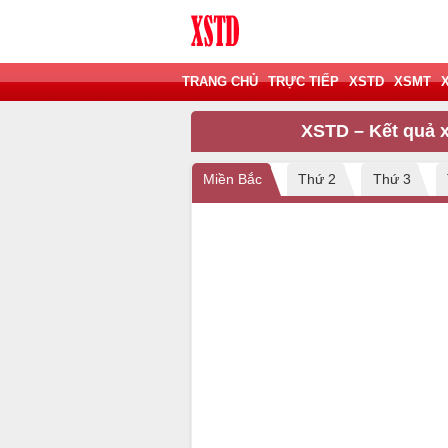
TRANG CHỦ
TRỰC TIẾP
XSTD
XSMT
XSTD – Kết quả 
Miền Bắc
Thứ 2
Thứ 3