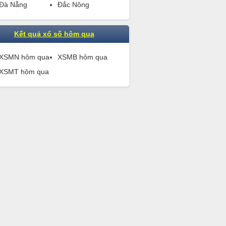
Đà Nẵng
Đắc Nông
Kết quả xổ số hôm qua
XSMN hôm qua
XSMB hôm qua
XSMT hôm qua