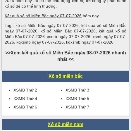
2026 hôm nay thì có thể chủ động liên hệ tới công ty phát hành
xổ số để có thể lĩnh thưởng.
Kết quả xổ số Miền Bắc ngày 07-07-2026
hôm nay
Tag : xổ số Miền Bắc ngày 07-07-2026, kết quả xổ số Miền Bắc
ngày 07-07-2026, xổ số Miền Bắc 07-07-2026, kết quả xổ số
Miền Bắc 07-07-2026. xsmb ngày 07-07-2026, xsmb ngày 07-07-
2026, kqxsmb ngày 07-07-2026, kqxsmb ngày 07-07-2026
>>Xem kết quả xổ số Miền Bắc ngày 08-07-2026 nhanh
nhất <<
Xổ số miền bắc
XSMB Thứ 2
XSMB Thứ 3
XSMB Thứ 4
XSMB Thứ 5
XSMB Thứ 6
XSMB Thứ 7
Xổ số miền nam