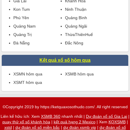
Gia Lai
Khánh Hòa
Kon Tum
Ninh Thuận
Phú Yên
Quảng Bình
Quảng Nam
Quảng Ngãi
Quảng Trị
ThừaThiênHuế
Đà Nẵng
Đắc Nông
Kết quả xổ số hôm qua
XSMN hôm qua
XSMB hôm qua
XSMT hôm qua
©Copyright 2019 by https://ketquaxosothudo.com/. All right reserved
Liên kế hữu ích: Xem
XSMB 360
nhanh nhất |
Dự đoán xổ số Gia Lai
|
quay thử xổ số khánh hòa
|
kết quả hạng 2 Mexico
| Xem
KQXSMB
|
xstd
|
dự đoán xổ số miền bắc
|
dự đoán xsmb vip
|
dự đoán xổ số