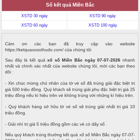
Sổ kết quả Miền Bắc
XSTD 30 ngày
XSTD 90 ngày
XSTD 60 ngày
XSTD 100 ngày
Cảm ơn các bạn đã truy cập vào website
https://ketquaxosothudo.com/
của chúng tôi
Sau đây là kết quả
xổ số Miền Bắc ngày 07-07-2026
nhanh
nhất và chính xác nhất của website chúng tôi, mời các bạn theo
dõi :
- Xin chúc mừng chủ nhân của tờ vé số
đã trúng giải đặc biệt trị
giá 500 triệu đồng. Quý khách sẽ trúng giải phụ đặc biệt trị giá 25
triệu đồng nếu kí hiệu trên vé không trùng với những kí hiệu trên.
- Quý khách hàng sở hữu tờ vé số
sẽ trúng giải nhất trị giá 10
triệu đồng.
- Giải nhì trị giá 5 triệu đồng gồm các vé có dãy số
.
Nếu quý khách trúng thưởng kết quả xổ số Miền Bắc ngày 07-07-