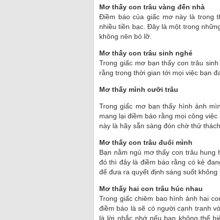
Mơ thấy con trâu vàng đến nhà
Điềm báo của giấc mơ này là trong th
nhiều tiền bạc. Đây là một trong nhữn
không nên bỏ lỡ.
Mơ thấy con trâu sinh nghé
Trong giấc mơ bạn thấy con trâu sinh
rằng trong thời gian tới mọi việc bạn 
Mơ thấy mình cưỡi trâu
Trong giấc mơ bạn thấy hình ảnh mìn
mang lại điềm báo rằng mọi công việc 
này là hãy sẵn sàng đón chờ thử thác
Mơ thấy con trâu đuổi mình
Bạn nằm ngủ mơ thấy con trâu hung h
đó thì đây là điềm báo rằng có kẻ đang
để đưa ra quyết định sáng suốt không t
Mơ thấy hai con trâu húc nhau
Trong giấc chiêm bao hình ảnh hai con
điềm báo là sẽ có người cạnh tranh vớ
là lời nhắc nhớ nếu bạn không thể hiệ