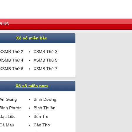
PLUS
Xổ số miền bắc
XSMB Thứ 2
XSMB Thứ 3
XSMB Thứ 4
XSMB Thứ 5
XSMB Thứ 6
XSMB Thứ 7
Xổ số miền nam
An Giang
Bình Dương
Bình Phước
Bình Thuận
Bạc Liêu
Bến Tre
Cà Mau
Cần Thơ