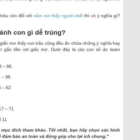
 trâu còn đối với
nằm mơ thấy người chết
thì có ý nghĩa gì?
ánh con gì dễ trúng?
 giấc mơ thấy con trâu cũng đều ẩn chứa những ý nghĩa hay
gắn liền với giấc mơ. Dưới đây là các con số do team
3 – 86.
 – 98 .
6 – 62
17 – 71
ố 11
 mục đích tham khảo. Tốt nhất, bạn hãy chọn các hình
ể đảm bảo an toàn và đóng góp cho lợi ích chung."