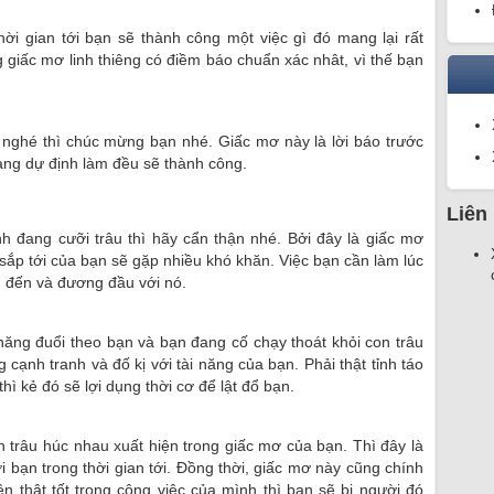
ời gian tới bạn sẽ thành công một việc gì đó mang lại rất
g giấc mơ linh thiêng có điềm báo chuẩn xác nhât, vì thế bạn
 nghé thì chúc mừng bạn nhé. Giấc mơ này là lời báo trước
đang dự định làm đều sẽ thành công.
Liên
h đang cưỡi trâu thì hãy cẩn thận nhé. Bởi đây là giấc mơ
sắp tới của bạn sẽ gặp nhiều khó khăn. Việc bạn cần làm lúc
h đến và đương đầu với nó.
ăng đuổi theo bạn và bạn đang cố chạy thoát khỏi con trâu
 cạnh tranh và đố kị với tài năng của bạn. Phải thật tỉnh táo
hì kẻ đó sẽ lợi dụng thời cơ để lật đổ bạn.
 trâu húc nhau xuất hiện trong giấc mơ của bạn. Thì đây là
i bạn trong thời gian tới. Đồng thời, giấc mơ này cũng chính
n thật tốt trong công việc của mình thì bạn sẽ bị người đó