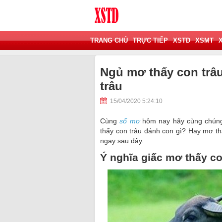
TRANG CHỦ
TRỰC TIẾP
XSTD
XSMT
Ngủ mơ thấy con trâ
trâu
15/04/2020 5:24:10
Cùng
sổ mơ
hôm nay hãy cùng chúng 
thấy con trâu đánh con gì? Hay mơ thấ
ngay sau đây.
Ý nghĩa giấc mơ thấy co