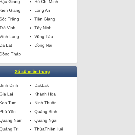
Hậu Giang
Hồ Chí Minh
Kiên Giang
Long An
Sóc Trăng
Tiền Giang
Trà Vinh
Tây Ninh
Vĩnh Long
Vũng Tàu
Đà Lạt
Đồng Nai
Đồng Tháp
Xổ số miền trung
Bình Định
DakLak
Gia Lai
Khánh Hòa
Kon Tum
Ninh Thuận
Phú Yên
Quảng Bình
Quảng Nam
Quảng Ngãi
Quảng Trị
ThừaThiênHuế