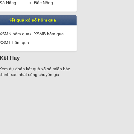
Đà Nẵng
Đắc Nông
Kết quả xổ số hôm qua
XSMN hôm qua
XSMB hôm qua
XSMT hôm qua
 Kết Hay
Xem
dự đoán kết quả xổ số miền bắc
chính xác nhất
cùng chuyên gia