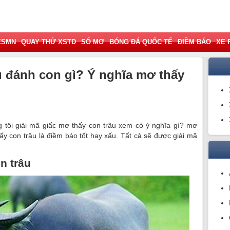
XSMN
QUAY THỬ XSTD
SỔ MƠ
BÓNG ĐÁ QUỐC TẾ
ĐIỀM BÁO
XE 
u đánh con gì? Ý nghĩa mơ thấy
tôi giải mã giấc mơ thấy con trâu xem có ý nghĩa gì? mơ
y con trâu là điềm báo tốt hay xấu. Tất cả sẽ được giải mã
n trâu