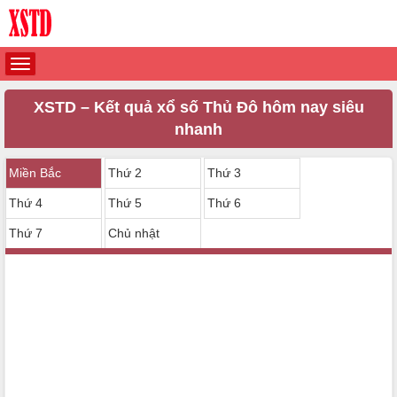
XSTD – Kết quả xổ số Thủ Đô hôm nay siêu
nhanh
Miền Bắc
Thứ 2
Thứ 3
Thứ 4
Thứ 5
Thứ 6
Thứ 7
Chủ nhật